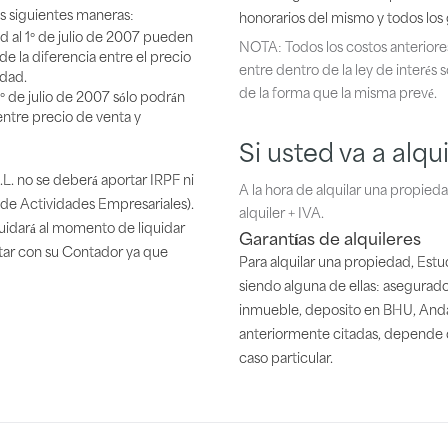
s siguientes maneras:
honorarios del mismo y todos los
d al 1° de julio de 2007 pueden
NOTA: Todos los costos anteriores
de la diferencia entre el precio
entre dentro de la ley de interés 
edad.
de la forma que la misma prevé.
1° de julio de 2007 sólo podrán
 entre precio de venta y
Si usted va a alqu
.L. no se deberá aportar IRPF ni
A la hora de alquilar una propied
 de Actividades Empresariales).
alquiler + IVA.
quidará al momento de liquidar
Garantías de alquileres
ltar con su Contador ya que
Para alquilar una propiedad, Estudi
siendo alguna de ellas: asegurado
inmueble, deposito en BHU, Anda 
anteriormente citadas, depende 
caso particular.