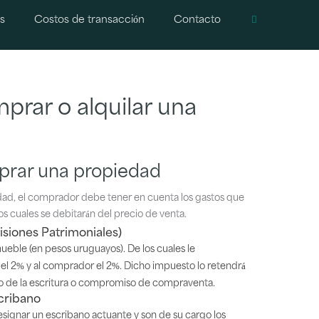
s
Costos de transacción
Contacto
rar o alquilar una
mprar una propiedad
dad, el comprador debe tener en cuenta los gastos que
os cuales se debitarán del precio de venta.
isiones Patrimoniales)
mueble (en pesos uruguayos). De los cuales le
l 2% y al comprador el 2%. Dicho impuesto lo retendrá
o de la escritura o compromiso de compraventa.
cribano
signar un escribano actuante y son de su cargo los