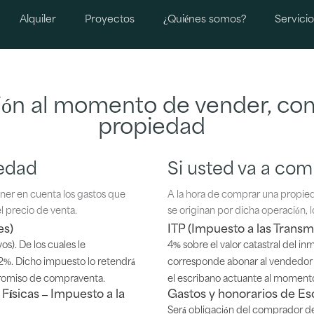
Alquiler
Proyectos
¿Quiénes somos?
Servicio
ión al momento de vender, comp
propiedad
iedad
Si usted va a co
ener en cuenta los gastos que
A la hora de comprar una propie
l precio de venta.
se originan por dicha operación, l
es)
ITP (Impuesto a las Transm
s). De los cuales le
4% sobre el valor catastral del in
2%. Dicho impuesto lo retendrá
corresponde abonar al vendedor e
promiso de compraventa.
el escribano actuante al moment
Físicas – Impuesto a la
Gastos y honorarios de Es
Será obligación del comprador de